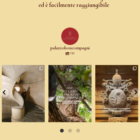
ed è facilmente raggiungibile
palazzoboncompagni
930
Un palazzo del
☀️ Un mese, quattro
Ci sono libri che ti fanno
Cinquecento non si
voci: arte
venire voglia di
...
mantiene da
...
contemporanea,
...
12
0
77
5
9
0