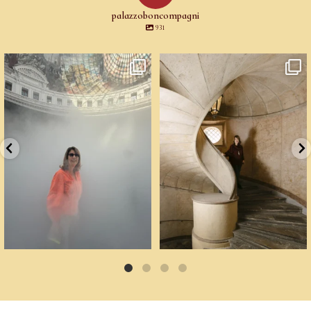
palazzoboncompagni
931
Cartoline da Parigi.
Un palazzo del Cinquecento non si
Il lavoro di
...
mantiene da
...
56
2
89
6